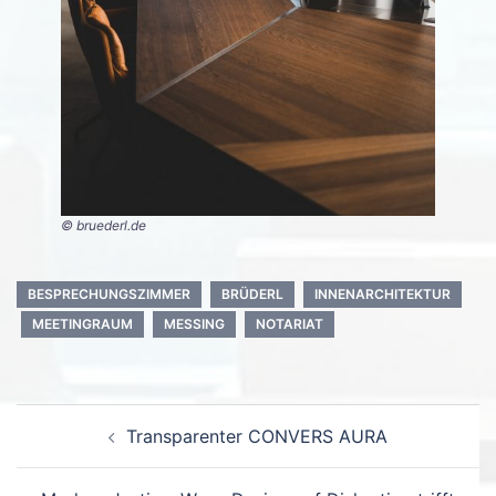
© bruederl.de
BESPRECHUNGSZIMMER
BRÜDERL
INNENARCHITEKTUR
MEETINGRAUM
MESSING
NOTARIAT
Beitrags-
Transparenter CONVERS AURA
Navigation