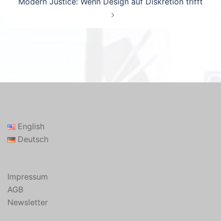
Modern Justice: Wenn Design auf Diskretion trifft
English
Deutsch
Impressum
AGB
Newsletter