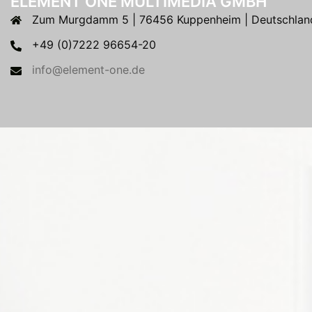
ELEMENT ONE MULTIMEDIA GMBH
Zum Murgdamm 5 | 76456 Kuppenheim | Deutschlan
+49 (0)7222 96654-20
info@element-one.de