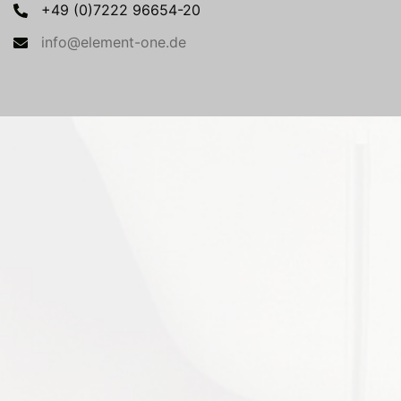
+49 (0)7222 96654-20
info@element-one.de