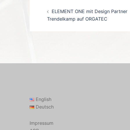
Beitrags-
ELEMENT ONE mit Design Partner
Navigation
Trendelkamp auf ORGATEC
English
Deutsch
Impressum