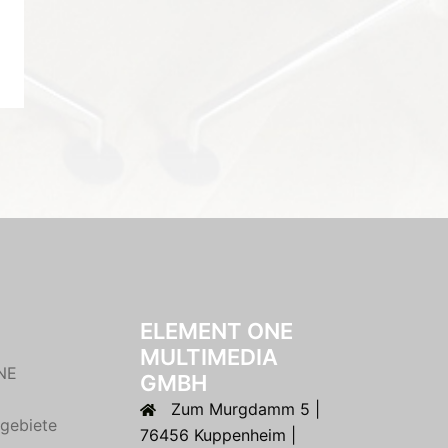
ELEMENT ONE
MULTIMEDIA
NE
GMBH
Zum Murgdamm 5 |
gebiete
76456 Kuppenheim |