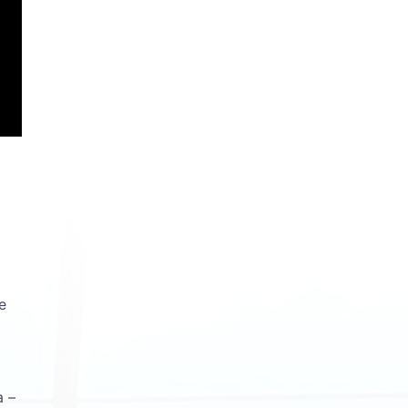
e
a –