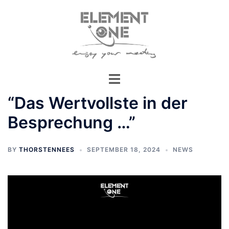
Zum
Inhalt
springen
“Das Wertvollste in der
Besprechung …”
BY
THORSTENNEES
SEPTEMBER 18, 2024
NEWS