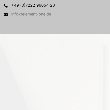
+49 (0)7222 96654-20
info@element-one.de