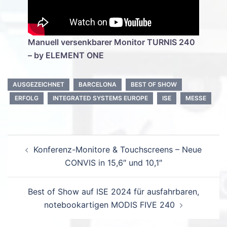
Manuell versenkbarer Monitor TURNIS 240
– by ELEMENT ONE
AUSGEZEICHNET
BARCELONA
BEST OF SHOW
ERFOLG
INTEGRATED SYSTEMS EUROPE
ISE
MESSE
Beitrags-
Konferenz-Monitore & Touchscreens – Neue
Navigation
CONVIS in 15,6″ und 10,1″
Best of Show auf ISE 2024 für ausfahrbaren,
notebookartigen MODIS FIVE 240